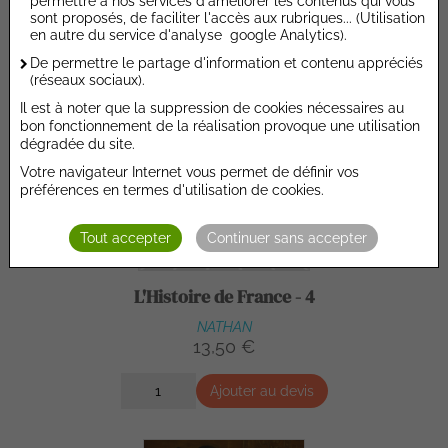
permettre à nos services d'améliorer les contenus qui vous
sont proposés, de faciliter l'accès aux rubriques... (Utilisation
en autre du service d'analyse google Analytics).
De permettre le partage d'information et contenu appréciés
(réseaux sociaux).
Il est à noter que la suppression de cookies nécessaires au
bon fonctionnement de la réalisation provoque une utilisation
dégradée du site.
Votre navigateur Internet vous permet de définir vos
préférences en termes d'utilisation de cookies.
Tout accepter
Continuer sans accepter
L'Histoire de France - 4
NATHAN
13,50 €
Ajouter au devis