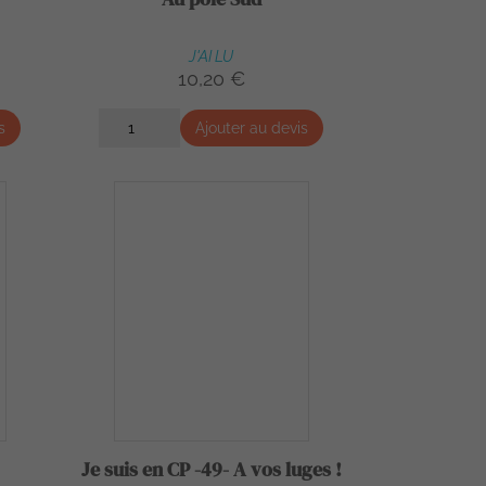
J'AI LU
10,20 €
s
Ajouter au devis
Je suis en CP -49- A vos luges !