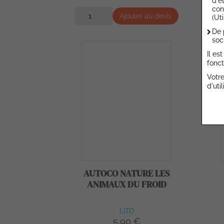
d'é
con
Ajouter au devis
(Ut
De 
soc
Il es
fonct
Votre
d'uti
AUTOCO NATURE LES
ANIMAUX DU FROID
LITO
5,90 €