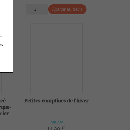
s
Ajouter au devis
e.
es
cé -
Petites comptines de l'hiver
rque-
rier
MILAN
14,90 €