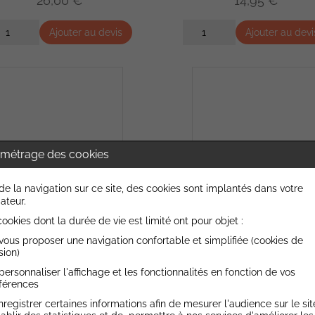
26,00 €
14,95 €
Ajouter au devis
Ajouter au devi
métrage des cookies
de la navigation sur ce site, des cookies sont implantés dans votre
ateur.
ookies dont la durée de vie est limité ont pour objet :
vous proposer une navigation confortable et simplifiée (cookies de
lda & Twig - Le Réveil de
Le royaume des neige
sion)
l'homme de glace
personnaliser l'affichage et les fonctionnalités en fonction de vos
férences
CASTERMAN
GLENAT JEUNESSE
nregistrer certaines informations afin de mesurer l'audience sur le sit
13,50 €
21,90 €