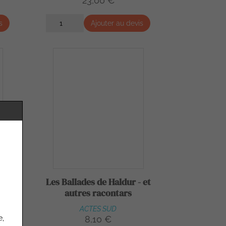
23,00 €
s
Ajouter au devis
s
Les Ballades de Haldur - et
autres racontars
ACTES SUD
e,
8,10 €