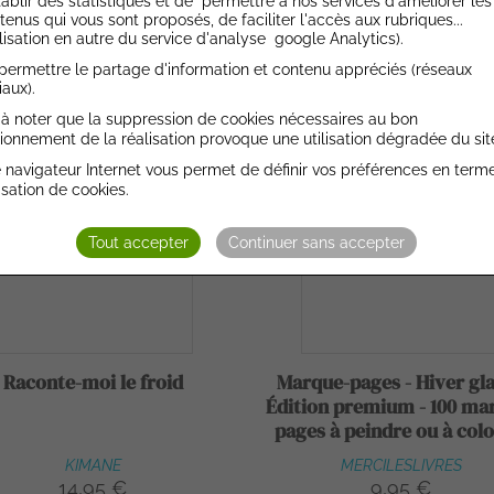
tablir des statistiques et de permettre à nos services d'améliorer les
tenus qui vous sont proposés, de faciliter l'accès aux rubriques...
Ajouter au devis
Ajouter au devi
ilisation en autre du service d'analyse google Analytics).
permettre le partage d'information et contenu appréciés (réseaux
iaux).
t à noter que la suppression de cookies nécessaires au bon
ionnement de la réalisation provoque une utilisation dégradée du sit
 navigateur Internet vous permet de définir vos préférences en term
lisation de cookies.
Tout accepter
Continuer sans accepter
Raconte-moi le froid
Marque-pages - Hiver gla
Édition premium - 100 ma
pages à peindre ou à colo
KIMANE
MERCILESLIVRES
14,95 €
9,95 €