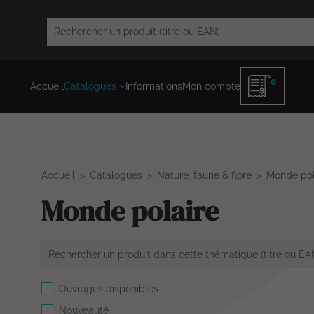
0
Accueil
Catalogues
Informations
Mon compte
Accueil
Catalogues
Nature, faune & flore
Monde pol
Monde polaire
Ouvrages disponibles
Nouveauté