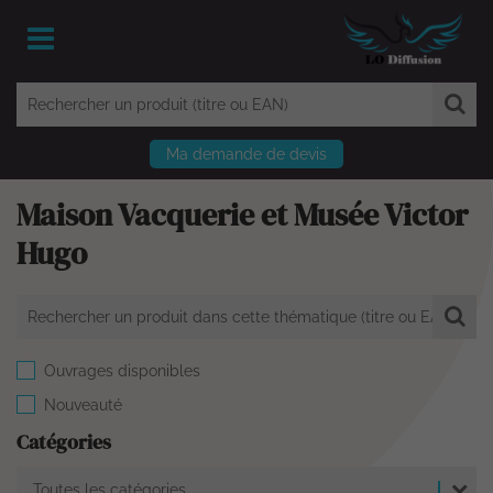
Ma demande de devis
Maison Vacquerie et Musée Victor
Hugo
Ouvrages disponibles
Nouveauté
Catégories
Toutes les catégories