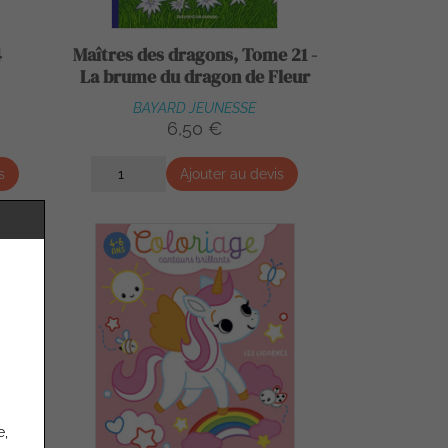
4
Maîtres des dragons, Tome 21 -
La brume du dragon de Fleur
BAYARD JEUNESSE
6,50 €
s
Ajouter au devis
e,