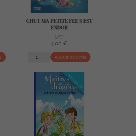
CHUT MA PETITE FEE S EST
ENDOR
LITO
4,00 €
s
Ajouter au devis
NOUVEAUTÉ