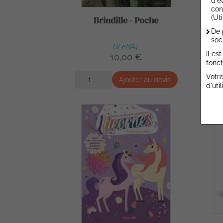
d'é
con
(Ut
Brindille - Poche
Sor
De 
soc
GLENAT
Il es
10,00 €
fonct
Votre
Ajouter au devis
d'uti