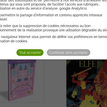
tablir des statistiques et de permettre à nos services d'améliorer les
tenus qui vous sont proposés, de faciliter l'accès aux rubriques...
ilisation en autre du service d'analyse google Analytics).
celine - Agenda 2026-2027
Les gardiens des souven
permettre le partage d'information et contenu appréciés (réseaux
iaux).
DRAGON D OR
J'AI LU
t à noter que la suppression de cookies nécessaires au bon
9,95 €
8,50 €
ionnement de la réalisation provoque une utilisation dégradée du sit
 navigateur Internet vous permet de définir vos préférences en term
Ajouter au devis
Ajouter au devi
lisation de cookies.
Tout accepter
Continuer sans accepter