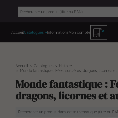
0
Accueil
Catalogues
Informations
Mon compte
Accueil
Catalogues
Histoire
Monde fantastique : Fées, sorcières, dragons, licornes e
Monde fantastique : Fé
dragons, licornes et a