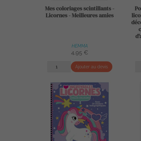
Mes coloriages scintillants -
Po
Licornes - Meilleures amies
lico
déc
d'
HEMMA
4,95 €
Ajouter au devis