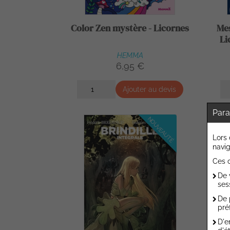
Color Zen mystère - Licornes
Mes
Li
HEMMA
6,95 €
Ajouter au devis
Para
NOUVEAUTÉ
Lors 
navig
Ces c
De 
ses
De 
pré
D'e