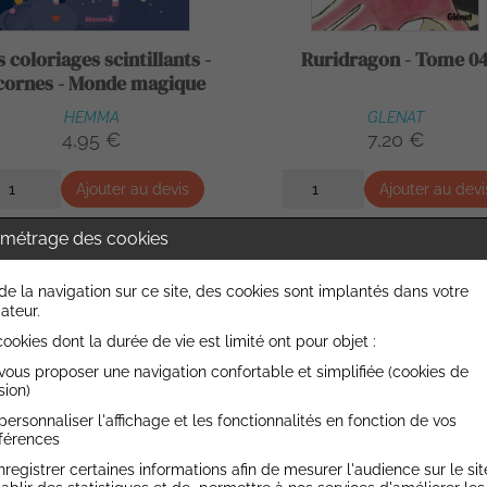
 coloriages scintillants -
Ruridragon - Tome 0
cornes - Monde magique
HEMMA
GLENAT
4,95 €
7,20 €
Ajouter au devis
Ajouter au devi
métrage des cookies
de la navigation sur ce site, des cookies sont implantés dans votre
ateur.
ookies dont la durée de vie est limité ont pour objet :
vous proposer une navigation confortable et simplifiée (cookies de
sion)
personnaliser l'affichage et les fonctionnalités en fonction de vos
férences
nregistrer certaines informations afin de mesurer l'audience sur le sit