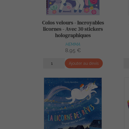
Colos velours - Incroyables
licornes - Avec 30 stickers
holographiques
HEMMA
8,95 €
Ajouter au devis