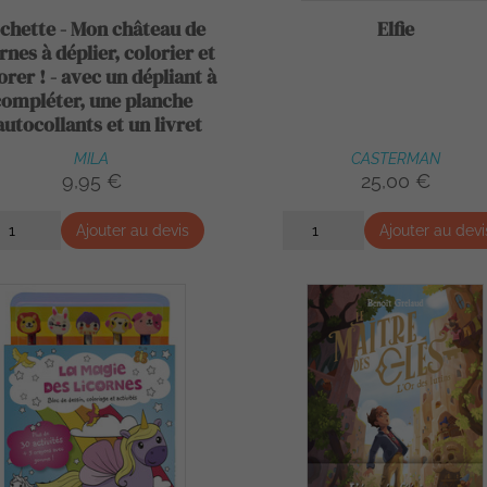
chette - Mon château de
Elfie
rnes à déplier, colorier et
orer ! - avec un dépliant à
compléter, une planche
autocollants et un livret
MILA
CASTERMAN
9,95 €
25,00 €
Ajouter au devis
Ajouter au devi