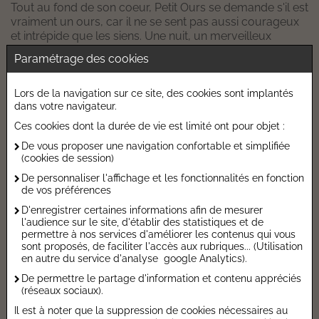
Tout au fond de son coeur, Petit Ours se demande s'il est
vraiment un ours, car il ne se sent pas aussi courageux
et intrépide que les siens. Une nuit, un merveilleux
oiseau de feu lui offre une plume... Un album poétique et
Paramétrage des cookies
magique pour prendre confiance en soi.
Caractéristiques de l'ouvrage
Lors de la navigation sur ce site, des cookies sont implantés
dans votre navigateur.
Catégorie :
Albums 3-6 ans
Ces cookies dont la durée de vie est limité ont pour objet :
Date de parution :
03/09/2025
De vous proposer une navigation confortable et simplifiée
(cookies de session)
Auteur :
Sandra Dieckmann
De personnaliser l'affichage et les fonctionnalités en fonction
Editeur :
PERE CASTOR
de vos préférences
Collection :
Les albums du Père Castor
D'enregistrer certaines informations afin de mesurer
l'audience sur le site, d'établir des statistiques et de
Autres Informations
permettre à nos services d'améliorer les contenus qui vous
sont proposés, de faciliter l'accès aux rubriques... (Utilisation
en autre du service d'analyse google Analytics).
Taux de TVA :
5,5 %
De permettre le partage d'information et contenu appréciés
Prix €.HT :
5,64 €
(réseaux sociaux).
Nombre de pages :
32
Il est à noter que la suppression de cookies nécessaires au