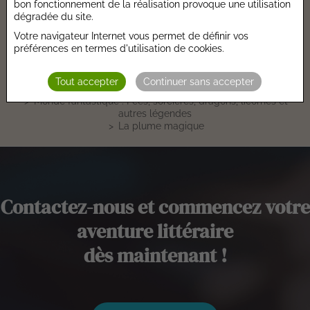
Hauteur :
bon fonctionnement de la réalisation provoque une utilisation
181 mm
dégradée du site.
Largeur :
210 mm
Votre navigateur Internet vous permet de définir vos
Epaisseur :
3 mm
préférences en termes d'utilisation de cookies.
Poids :
110 gr
Tout accepter
Continuer sans accepter
Accueil
Catalogues
Histoire
Monde fantastique : Fées, sorcières, dragons, licornes et
autres légendes
La plume magique
Contactez-nous et commencez votre
aventure littéraire
dès maintenant !