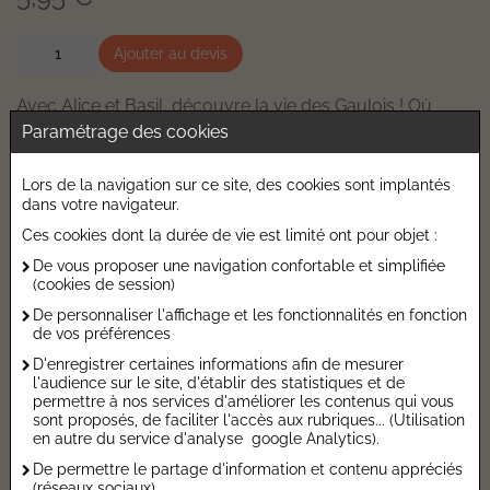
Ajouter au devis
Avec Alice et Basil, découvre la vie des Gaulois ! Où
habitaient-ils ? Que mangeaient-ils ? Quel était le rôle du
Paramétrage des cookies
druide ?... Les Gaulois n'auront bientôt plus de secrets
pour toi ! 1 histoire + 10 pages documentaires.
Lors de la navigation sur ce site, des cookies sont implantés
dans votre navigateur.
Caractéristiques de l'ouvrage
Ces cookies dont la durée de vie est limité ont pour objet :
Catégorie :
Lecture Jeunesse
De vous proposer une navigation confortable et simplifiée
(cookies de session)
Date de parution :
06/05/2026
De personnaliser l'affichage et les fonctionnalités en fonction
Auteur :
Magdalena
de vos préférences
Editeur :
PERE CASTOR
D'enregistrer certaines informations afin de mesurer
l'audience sur le site, d'établir des statistiques et de
Collection :
Je suis en...
permettre à nos services d'améliorer les contenus qui vous
Série :
Je suis en CP - Tome 0
sont proposés, de faciliter l'accès aux rubriques... (Utilisation
en autre du service d'analyse google Analytics).
Autres Informations
De permettre le partage d'information et contenu appréciés
(réseaux sociaux).