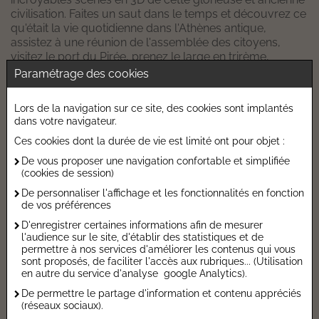
civilisation. Faites un saut dans le temps et découvrez ce
qu'était la vie quotidienne dans l'Athènes antique,
assistez à une réunion de l'assemblée des citoyens,
visitez le port du Pirée, prenez le large en trirème,
rencontrez Zeus, le père de tous les dieux, et le demi-
Paramétrage des cookies
dieu Héraclès, accompagnez Ulysse dans ses voyages
et participez enfin aux premiers Jeux olympiques ! Les 8
Lors de la navigation sur ce site, des cookies sont implantés
fantastiques pop-ups vous plongeront dans le passé
dans votre navigateur.
pour admirer toutes les merveilles de la Grèce antique.
Ces cookies dont la durée de vie est limité ont pour objet :
Caractéristiques de l'ouvrage
De vous proposer une navigation confortable et simplifiée
(cookies de session)
Catégorie :
Documentaires jeunesses
De personnaliser l'affichage et les fonctionnalités en fonction
de vos préférences
Date de parution :
15/10/2021
D'enregistrer certaines informations afin de mesurer
Auteur :
David Hawcock
l'audience sur le site, d'établir des statistiques et de
Editeur :
NUINUI SOLDE
permettre à nos services d'améliorer les contenus qui vous
sont proposés, de faciliter l'accès aux rubriques... (Utilisation
Autres Informations
en autre du service d'analyse google Analytics).
De permettre le partage d'information et contenu appréciés
(réseaux sociaux).
Taux de TVA :
5,5 %