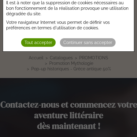
Il est à noter que la suppression de cookies nécessaires au
Prix €.HT :
12,23 €
bon fonctionnement de la réalisation provoque une utilisation
Nombre de pages :
16
dégradée du site.
Hauteur :
258 mm
Votre navigateur Internet vous permet de définir vos
préférences en termes d'utilisation de cookies.
Largeur :
225 mm
Epaisseur :
26 mm
Tout accepter
Continuer sans accepter
Poids :
633 gr
Accueil
Catalogues
PROMOTIONS
Promotion Mythologie
Pop-up historiques - Grèce antique 50%
Contactez-nous et commencez votre
aventure littéraire
dès maintenant !