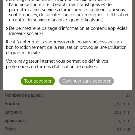
à plonger au cœur des sciences ?"
l'audience sur le site, d'établir des statistiques et de
permettre à nos services d'améliorer les contenus qui vous
Caractéristiques de l'ouvrage
sont proposés, de faciliter l'accès aux rubriques... (Utilisation
en autre du service d'analyse google Analytics).
Catégorie :
Documentaires jeunesses
De permettre le partage d'information et contenu appréciés
(réseaux sociaux).
Date de parution :
20/10/2023
Il est à noter que la suppression de cookies nécessaires au
Auteur :
Loris STELLA
bon fonctionnement de la réalisation provoque une utilisation
dégradée du site.
Editeur :
KIMANE SOLDE
Votre navigateur Internet vous permet de définir vos
Autres Informations
préférences en termes d'utilisation de cookies.
Taux de TVA :
5,5 %
Tout accepter
Continuer sans accepter
Prix €.HT :
25,55 €
Nombre de pages :
84
Hauteur :
380 mm
Largeur :
282 mm
Epaisseur :
15 mm
Poids :
1190 gr