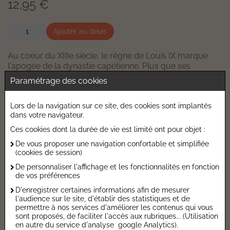
12,95 €
Ajouter au devis
Au coeur du XIIIe siècle, le règne de Louis IX marque
l'apogée de la dynastie capétienne. Plus que ses
prédécesseurs, celui qu'on nommera bientôt Saint Louis
Paramétrage des cookies
renforce l'autorité royale et entend faire régner la paix et
la justice. Habité par son idéal chrétien, il fait bâtir de
Lors de la navigation sur ce site, des cookies sont implantés
splendides cathédrales mais se montre intraitable avec
dans votre navigateur.
ceux qui ne partagent pas sa foi. Découvrez les
multiples aspects de son règne !
Ces cookies dont la durée de vie est limité ont pour objet :
De vous proposer une navigation confortable et simplifiée
Caractéristiques de l'ouvrage
(cookies de session)
De personnaliser l'affichage et les fonctionnalités en fonction
Catégorie :
Bandes dessinées-Mangas
de vos préférences
Date de parution :
30/10/2013
D'enregistrer certaines informations afin de mesurer
l'audience sur le site, d'établir des statistiques et de
Auteur :
Dominique Joly
permettre à nos services d'améliorer les contenus qui vous
Editeur :
CASTERMAN
sont proposés, de faciliter l'accès aux rubriques... (Utilisation
en autre du service d'analyse google Analytics).
Collection :
Tout en BD