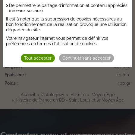
De permettre le partage d'information et contenu appréciés
Série :
Histoire de France en BD - Tome 0
(réseaux sociaux).
Autres Informations
Il est à noter que la suppression de cookies nécessaires au
bon fonctionnement de la réalisation provoque une utilisation
dégradée du site.
Taux de TVA :
5,5 %
Votre navigateur Internet vous permet de définir vos
Prix €.HT :
12,27 €
préférences en termes d'utilisation de cookies.
Nombre de pages :
48
Hauteur :
274 mm
Tout accepter
Continuer sans accepter
Largeur :
205 mm
Epaisseur :
10 mm
Poids :
400 gr
Accueil
Catalogues
Histoire
Moyen-Age
Histoire de France en BD - Saint Louis et le Moyen Âge