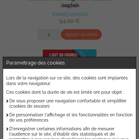
/anglais
THAMES HUDSON
54,00 €
Ajouter au devis
NOUVEAUTÉ
Paramétrage des cookies
Lors de la navigation sur ce site, des cookies sont implantés
dans votre navigateur.
Ces cookies dont la durée de vie est limité ont pour objet :
De vous proposer une navigation confortable et simplifiée
(cookies de session)
De personnaliser l'affichage et les fonctionnalités en fonction
de vos préférences
D'enregistrer certaines informations afin de mesurer
L'art en formes - Calder - Avec 6
l'audience sur le site, d'établir des statistiques et de
planches de stickers repositionnables