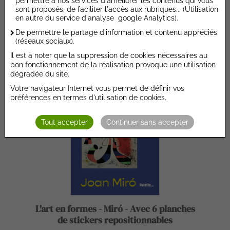
permettre à nos services d'améliorer les contenus qui vous
sont proposés, de faciliter l'accès aux rubriques... (Utilisation
PALETTE
en autre du service d'analyse google Analytics).
8,95 €
De permettre le partage d'information et contenu appréciés
(réseaux sociaux).
Ajouter au devis
Il est à noter que la suppression de cookies nécessaires au
bon fonctionnement de la réalisation provoque une utilisation
dégradée du site.
NOUVEAUTÉ
Votre navigateur Internet vous permet de définir vos
préférences en termes d'utilisation de cookies.
Tout accepter
Continuer sans accepter
L'art en formes - Miró - Avec 6 planches
de stickers repositionnables