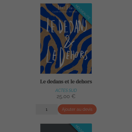
NOUVEAUTÉ
Le dedans et le dehors
ACTES SUD
25,00 €
Ajouter au devis